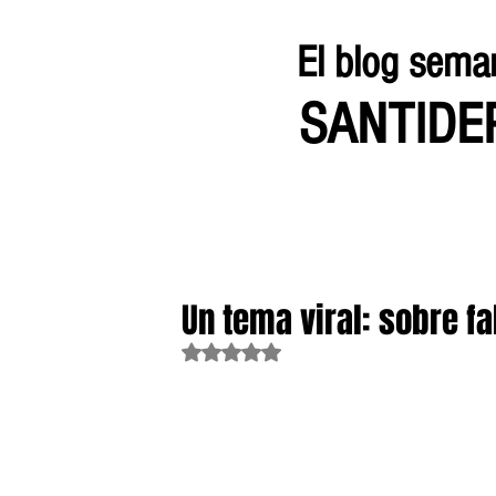
El blog sema
SANTID
Un tema viral: sobre f
Obtuvo NaN de 5 estrellas.