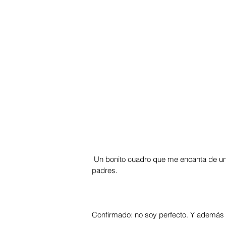
 Un bonito cuadro que me encanta de un marino que ya murió: Rafael de la Piñera, amigo de mis 
padres.
Confirmado: no soy perfecto. Y además e