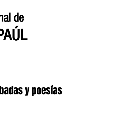
nal de
EPAÚL
Inicio
UN POCO SOBRE
abadas y poesías