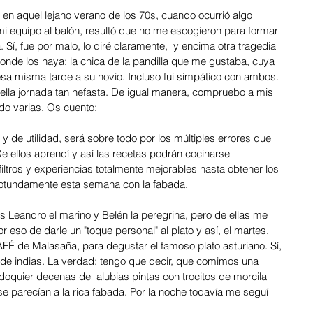
en aquel lejano verano de los 70s, cuando ocurrió algo 
 equipo al balón, resultó que no me escogieron para formar 
a. Sí, fue por malo, lo diré claramente,  y encima otra tragedia 
nde los haya: la chica de la pandilla que me gustaba, cuya 
sa misma tarde a su novio. Incluso fui simpático con ambos. 
uella jornada tan nefasta. De igual manera, compruebo a mis 
do varias. Os cuento:
 y de utilidad, será sobre todo por los múltiples errores que 
e ellos aprendí y así las recetas podrán cocinarse 
ltros y experiencias totalmente mejorables hasta obtener los 
rotundamente esta semana con la fabada.
 Leandro el marino y Belén la peregrina, pero de ellas me 
r eso de darle un "toque personal" al plato y así, el martes,  
FÉ de Malasaña, para degustar el famoso plato asturiano. Sí, 
de indias. La verdad: tengo que decir, que comimos una 
doquier decenas de  alubias pintas con trocitos de morcila 
e parecían a la rica fabada. Por la noche todavía me seguí 