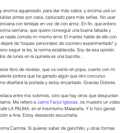
y encima agujereado, para dar más sabor, y encima usé un 
alubias pintas por casa, caducado para más señas. No usar 
enciana con lentejas en vez de con arroz. En fin, que entono 
próxima semana, que quiero conseguir una buena fabada y 
 que nadie cometa mi mismo error. El martes hablé de ello con 
dejaré de "toques personales de cocinero experimentado" y 
no seguir la ley, la norma establecida. Soy de esa opinión. 
s de lunes en la quiniela es una bazofia...
ste libro de recetas, que va viento en popa, cuento con mi 
elente pintora que ha ganado algún que otro concurso 
a me diseñará la portada y estoy encantado. Gracias Dolores.  
estaca entre mis sobrinos, sino que hay otros que despuntan 
Jaime. Me refiero a 
Jaime Fanjul Iglesias,
 os muestro un video 
café LA PALMA, en el mismísimo Malasaña. Y lo hizo genial. 
nción a Ana. Estoy deseando escucharla. 
prima Carmita. Si quieres saber de ganchillo, y otras formas 