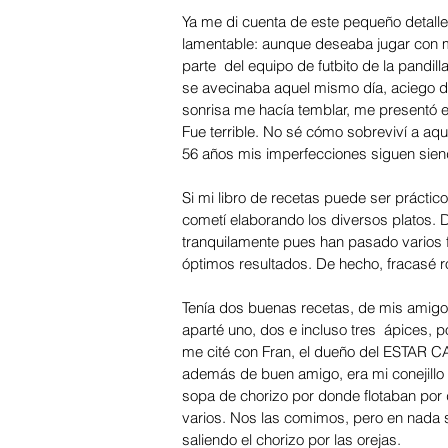
Ya me di cuenta de este pequeño detalle 
lamentable: aunque deseaba jugar con mi
parte  del equipo de futbito de la pandill
se avecinaba aquel mismo día, aciego do
sonrisa me hacía temblar, me presentó e
Fue terrible. No sé cómo sobreviví a aq
56 años mis imperfecciones siguen sien
Si mi libro de recetas puede ser práctico
cometí elaborando los diversos platos. D
tranquilamente pues han pasado varios fi
óptimos resultados. De hecho, fracasé 
Tenía dos buenas recetas, de mis amigos
aparté uno, dos e incluso tres  ápices, po
me cité con Fran, el dueño del ESTAR CA
además de buen amigo, era mi conejillo 
sopa de chorizo por donde flotaban por 
varios. Nos las comimos, pero en nada s
saliendo el chorizo por las orejas. 