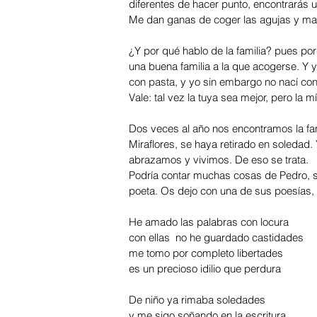
diferentes de hacer punto, encontrarás 
Me dan ganas de coger las agujas y mad
¿Y por qué hablo de la familia? pues porq
una buena familia a la que acogerse. Y y
con pasta, y yo sin embargo no nací con 
Vale: tal vez la tuya sea mejor, pero la
Dos veces al año nos encontramos la fa
Miraflores, se haya retirado en soledad.
abrazamos y vivimos. De eso se trata. 
Podría contar muchas cosas de Pedro, s
poeta. Os dejo con una de sus poesías,
He amado las palabras con locura
con ellas  no he guardado castidades
me tomo por completo libertades
es un precioso idilio que perdura
De niño ya rimaba soledades
y me sigo soñando en la escritura