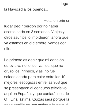
                                                          Llega 
la Navidad a los puertos... 
                                          Hola: en primer 
lugar pedir perdón por no haber 
escrito nada en 3 semanas. Viajes y 
otros asuntos lo impidieron, ahora que 
ya estamos en diciembre, vamos con 
ello. 
Lo primero es decir que mi canción 
eurovisiva no lo fue, vamos, que no 
cruzó los Pirineos, y así no fue 
seleccionada para estar entre las 10 
mejores, escogidas entre las 953 que 
se presentaron al concurso televisivo 
aquí en España, y que cantarán los de 
OT. Una lástima. Quizás será porque la 
cancioncilla es una crítica a la actitud 