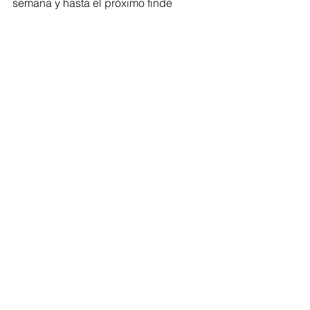
semana y hasta el próximo finde
Comentarios
No se pudieron cargar los comentarios
Parece que hubo un problema técnico. Intenta