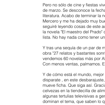
Pero no sólo de cine y fiestas viv
de marzo. Se desconoce la fecha 
literatura. Acabo de terminar la n
Mercero y me ha dejado muy bu
seguiré leyendo cosas de este au
la novela "El maestro del Prado" 
lista. No hay nada como tener un
Y tras una sequía de un par de 
obra "27 relatos y bastantes sonri
vendemos 60 novelas más por AM
Con menos ventas, palmamos. Es 
Y de cómo está el mundo, mejor n
disparate , en este desbarajuste,
mueve ficha. Que siga así. Grac
celvezas en la tiendecilla de ali
algunas tertulias televisivas a g
dominan el tema, que saben lo qu