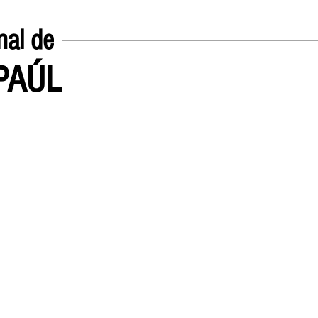
nal de
EPAÚL
Inicio
UN POCO SOBRE