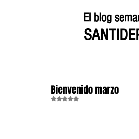
El blog sema
SANTID
Bienvenido marzo
Obtuvo NaN de 5 estrellas.