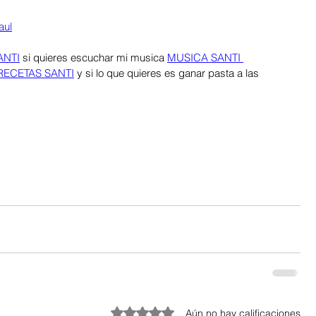
aul
ANTI
 si quieres escuchar mi musica 
MUSICA SANTI 
RECETAS SANTI
 y si lo que quieres es ganar pasta a las 
Obtuvo 0 de 5 estrellas.
Aún no hay calificaciones