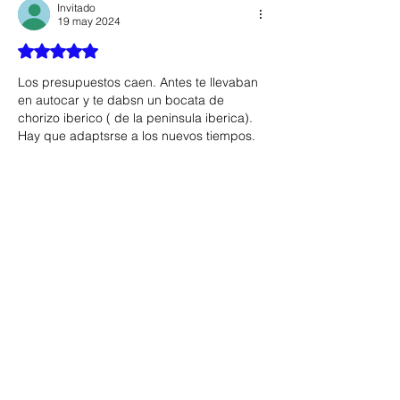
Invitado
19 may 2024
Obtuvo 5 de 5 estrellas.
Los presupuestos caen. Antes te llevaban 
en autocar y te dabsn un bocata de 
chorizo iberico ( de la peninsula iberica). 
Hay que adaptsrse a los nuevos tiempos.
AbrZooo
Gabiliante
Me gusta
Reaccionar
Santi Iglesias de Paul
19 may 2024
Contestando a
Invitado
Gracias Gabiliante! La verdad, entre un 
bocata de chorizo o unos churritos, no 
sé por cual decantarme. Tal vez, si el 
bocata es con cervezola...Buena 
semana!!! Abrazotes