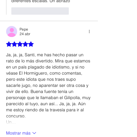
diferentes escalas. Un abrazo
Me gusta
Reaccionar
Pepe
24 abr
Obtuvo 5 de 5 estrellas.
Ja, ja, ja, Santi, me has hecho pasar un 
rato de lo más divertido. Mira que estamos 
en un país plagado de idiotismo, y si no 
véase El Hormiguero, como comentas, 
pero este idiota que nos traes supo 
sacarle jugo, no aparentar ser otra cosa y 
vivir de ello. Buena fuente tenía un 
personaje que le llamaban el Gilipolla, muy 
parecido al tuyo, aun así... Ja, ja, ja. Aún 
me estoy riendo de la travesía para ir al 
concurso. 
Un…
Mostrar más