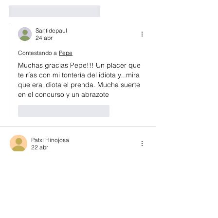
Me gusta
Reaccionar
Santidepaul
24 abr
Contestando a
Pepe
Muchas gracias Pepe!!! Un placer que 
te rías con mi tontería del idiota y...mira 
que era idiota el prenda. Mucha suerte 
en el concurso y un abrazote
Me gusta
Reaccionar
Patxi Hinojosa
22 abr
Hola, Santiago.
Como ya han apuntado antes, te ha 
quedado un relato de humor surrealista 
que me ha gustado y divertido a partes 
iguales; por no hablar de su originalidad, 
porque original lo es, y mucho.