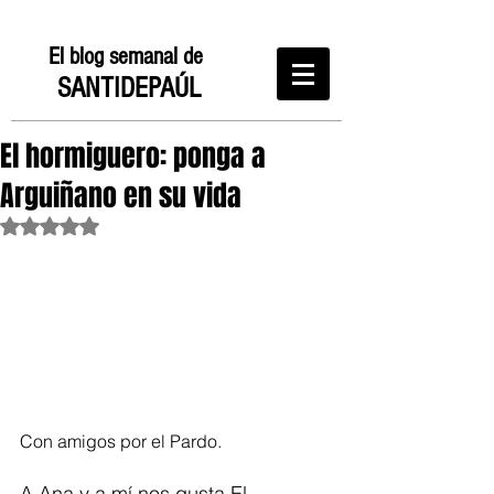
El blog semanal de
SANTIDEPAÚL
El hormiguero: ponga a
Arguiñano en su vida
Obtuvo NaN de 5 estrellas.
Con amigos por el Pardo. 
A Ana y a mí nos gusta El 