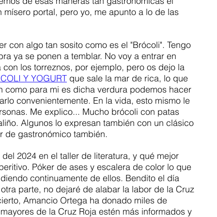
remos de esas maneras tan gastronómicas el 
 mísero portal, pero yo, me apunto a lo de las 
er con algo tan sosito como es el "Brócoli". Tengo 
bra ya se ponen a temblar. No voy a entrar en 
on los torreznos, por ejemplo, pero os dejo la 
COLI Y YOGURT
 que sale la mar de rica, lo que 
ón como para mi es dicha verdura podemos hacer 
ñarlo convenientemente. En la vida, esto mismo le 
sonas. Me explico... Mucho brócoli con patas 
 aliño. Algunos lo expresan también con un clásico 
mar de gastronómico también.
del 2024 en el taller de literatura, y qué mejor 
ritivo. Póker de ases y escalera de color lo que 
iendo continuamente de ellos. Bendito el día 
tra parte, no dejaré de alabar la labor de la Cruz 
cierto, Amancio Ortega ha donado miles de 
y mayores de la Cruz Roja estén más informados y 