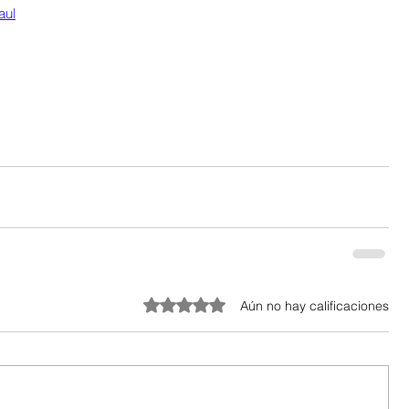
aul
Obtuvo 0 de 5 estrellas.
Aún no hay calificaciones