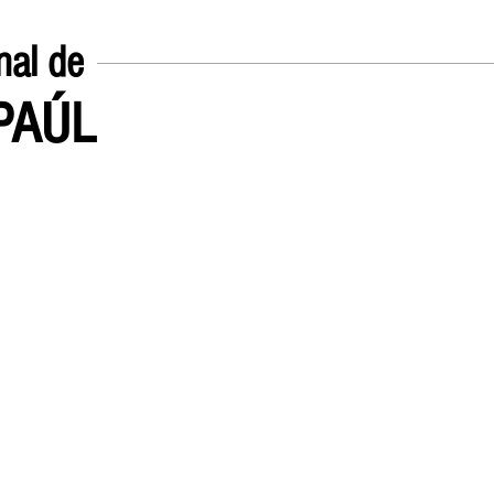
nal de
EPAÚL
Inicio
UN POCO SOBRE