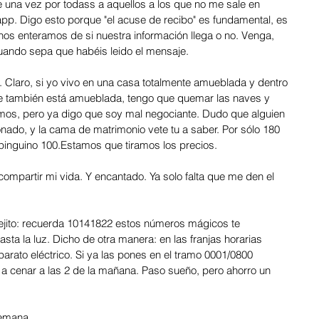
na vez por todass a aquellos a los que no me sale en 
p. Digo esto porque "el acuse de recibo" es fundamental, es 
 nos enteramos de si nuestra información llega o no. Venga, 
cuando sepa que habéis leido el mensaje. 
Claro, si yo vivo en una casa totalmente amueblada y dentro 
que también está amueblada, tengo que quemar las naves y 
os, pero ya digo que soy mal negociante. Dudo que alguien 
nado, y la cama de matrimonio vete tu a saber. Por sólo 180 
inguino 100.Estamos que tiramos los precios.     
ompartir mi vida. Y encantado. Ya solo falta que me den el 
jito: recuerda 10141822 estos números mágicos te 
sta la luz. Dicho de otra manera: en las franjas horarias 
rato eléctrico. Si ya las pones en el tramo 0001/0800 
a cenar a las 2 de la mañana. Paso sueño, pero ahorro un 
emana. 