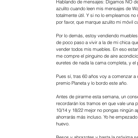
Hablando de mensajes: Digamos NO de u
azulito cuando leen mis mensajes de Wap
totalmente útil. Y si no lo empleamos no
por favor, que marque azulito mi móvil 
Por lo demás, estoy vendiendo muebles. 
de poco paso a vivir a la de mi chica 
vender todos mis muebles. En eso estam
me compre el pinguino de aire acondicio
euretes de nada la cama completa, y el p
Pues sí, tras 60 años voy a comenzar a c
premio Planeta y lo bordo este año.  
Antes de pirarme esta semana, un conse
recordarán los tramos en que vale una pa
10/14 y 18/22 mejor no pongas ningún apa
ahorrarás más incluso. Yo he empezado 
huevo. 
Besos y abrazotes y hasta la próxima s