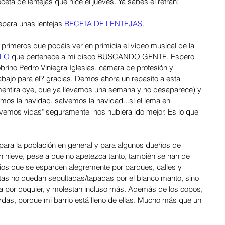
ta de lentejas que hice el jueves. Ya sabes el refrán:
epara unas lentejas 
RECETA DE LENTEJAS.
s primeros que podáis ver en primicia el vídeo musical de la 
ELO
 que pertenece a mi disco BUSCANDO GENTE. Espero 
obrino Pedro Viniegra Iglesias, cámara de profesión y 
abajo para él? gracias. Demos ahora un repasito a esta 
entira oye, que ya llevamos una semana y no desaparece) y 
mos la navidad, salvemos la navidad...si el lema en 
vemos vidas" seguramente  nos hubiera ido mejor. Es lo que 
ra la población en general y para algunos dueños de 
on nieve, pese a que no apetezca tanto, también se han de 
pios que se esparcen alegremente por parques, calles y 
as no quedan sepultadas/tapadas por el blanco manto, sino 
a por doquier, y molestan incluso más. Además de los copos, 
das, porque mi barrio está lleno de ellas. Mucho más que un 