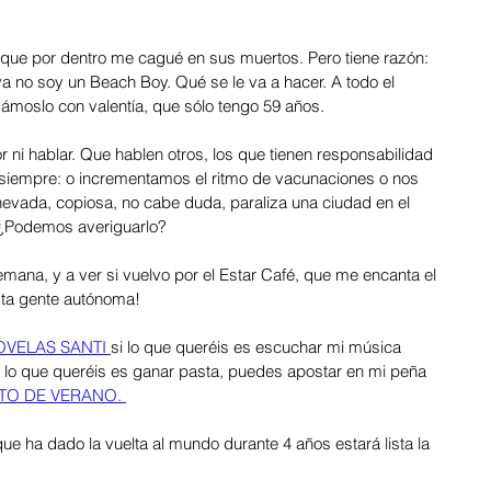
z que por dentro me cagué en sus muertos. Pero tiene razón: 
a no soy un Beach Boy. Qué se le va a hacer. A todo el 
gámoslo con valentía, que sólo tengo 59 años. 
or ni hablar. Que hablen otros, los que tienen responsabilidad 
 siempre: o incrementamos el ritmo de vacunaciones o nos 
 nevada, copiosa, no cabe duda, paraliza una ciudad en el 
 ¿Podemos averiguarlo? 
mana, y a ver si vuelvo por el Estar Café, que me encanta el 
esta gente autónoma! 
VELAS SANTI 
si lo que queréis es escuchar mi música 
e lo que queréis es ganar pasta, puedes apostar en mi peña 
TO DE VERANO. 
ue ha dado la vuelta al mundo durante 4 años estará lista la 