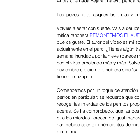
Antes que nada dejaré una estupenda rece
Los jueves no te rasques las orejas y pr
Volvéis a estar con suerte. Vais a ser lo
mítica ranchera 
REMONTEMOS EL VU
que os guste. El autor del vídeo es mi s
actualmente en el paro. ¿Tienes algún tr
semana inundada por la nieve (parece m
con el virus creciendo más y más. Salve
noviembre o diciembre hubiera sido "sal
tiene el mazapán.     
Comencemos por un toque de atención pa
perros en particular: se recuerda que c
recoger las mierdas de los perritos pro
aceras. Se ha comprobado, que las bost
que las mierdas florecen de igual maner
han debido caer también cientos de mier
día normal.