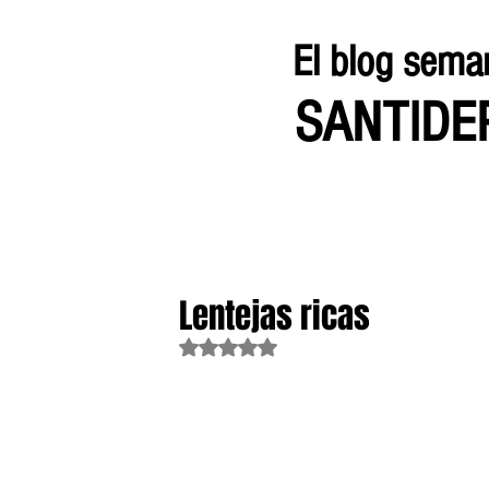
El blog sema
SANTID
Lentejas ricas
Obtuvo NaN de 5 estrellas.