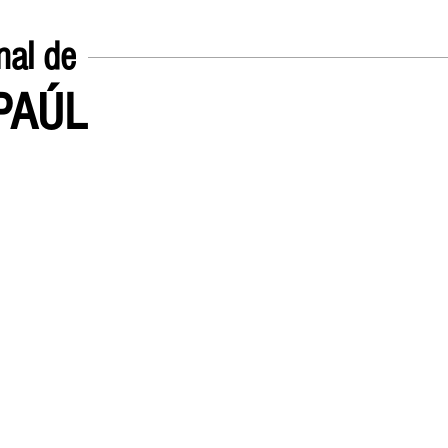
nal de
EPAÚL
Inicio
UN POCO SOBRE