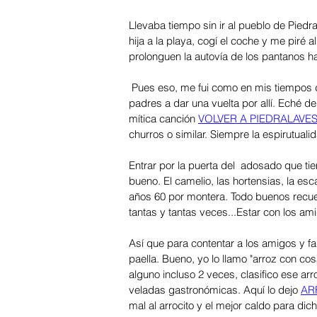
Llevaba tiempo sin ir al pueblo de Pied
hija a la playa, cogí el coche y me piré al
prolonguen la autovía de los pantanos ha
 Pues eso, me fui como en mis tiempos de soltero, también como cuando con 10 años iba con mis 
padres a dar una vuelta por allí. Eché d
mítica canción 
VOLVER A PIEDRALAVES
churros o similar. Siempre la espirutualid
Entrar por la puerta del  adosado que 
bueno. El camelio, las hortensias, la es
años 60 por montera. Todo buenos recuer
tantas y tantas veces...Estar con los am
Así que para contentar a los amigos y fam
paella. Bueno, yo lo llamo "arroz con co
alguno incluso 2 veces, clasifico ese ar
veladas gastronómicas. Aquí lo dejo 
AR
mal al arrocito y el mejor caldo para 