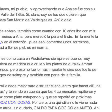
ralaves, mi pueblo,  y aprovechando que Ana se fue con su 
 Valle del Tiétar. Sí, claro, soy de los que quieren que 
sta San Martín de Valdeiglesias. Ahí lo dejo.
e menos a Ana, pero mereció la pena el finde.  En la mente la 
 
y en el corazón...pues eso: comerme unos  torreznos, 
ad a flor de piel, es mi norma. 
tienes como casa en Piedralaves siempre es bueno, muy 
calera de madera que cruje y los platos de duralex ámbar 
dos, pero eso no fue lo más importante sino que fue lo de 
igos de seimpre y también con parte de la familia. 
ilia nada mejor para disfrutar el encuentro que hacer allí una 
sas" y teniendo en cuenta que los 4 comensales repitieron y 
roz como plato estupendo, y que se repetirá en próximas 
ROZ CON COSAS
. Por ciero, una quindilla no le viene nada 
dicho arroz, sin dudarlo, CALDO PARA COCIDO de ANETO. Ahí 