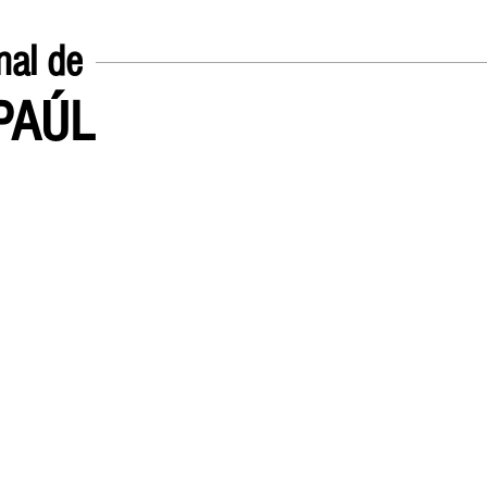
nal de
EPAÚL
Inicio
UN POCO SOBRE