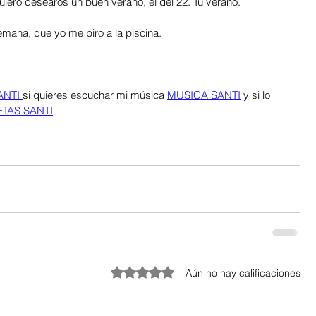
uiero desearos un buen verano, el del 22. Tu verano.
mana, que yo me piro a la piscina. 
NTI 
si quieres escuchar mi música 
MUSICA SANTI
 y si lo 
TAS SANTI
Obtuvo 0 de 5 estrellas.
Aún no hay calificaciones