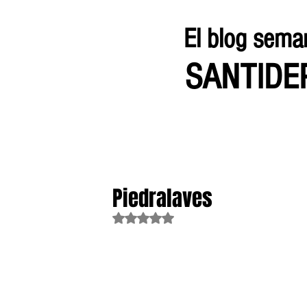
El blog sema
SANTID
Piedralaves
Obtuvo NaN de 5 estrellas.