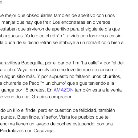
e. 
ué mejor que obsequiarles también de aperitivo con unos 
n manjar que hay que freir. Los encontrarás en diversos 
staban que sirvieron de aperitivo para el siguiente día que 
rguesas. Ya lo dice el refrán "La vida con torreznos es sin 
la duda de si dicho refrán se atribuye a un romántico o bien a 
avillosa Bodeguilla, por el bar de Tim "La calle" y por "el del 
da dicho. Vaya, se me olvidó o no tuve tiempo de consumir 
 algún sitio más. Y por supuesto no faltaron unos churritos, 
 churrería de Paco "Y un churro" que sigue teniendo a la 
a ganga por 15 euretes. En 
AMAZON
 también está a la venta 
he vendido una. Gracias comprador. 
untos. Buen finde, sí señor. Visita los pueblos que te 
e encima tienen un lavado de coches estupendo, con una 
Piedralaves con Casavieja.