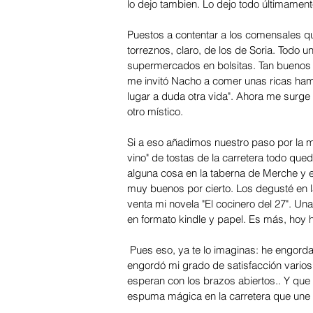
lo dejo tambien. Lo dejo todo últimament
Puestos a contentar a los comensales q
torreznos, claro, de los de Soria. Todo u
supermercados en bolsitas. Tan buenos e
me invitó Nacho a comer unas ricas hambu
lugar a duda otra vida". Ahora me surge 
otro místico. 
Si a eso añadimos nuestro paso por la mar
vino" de tostas de la carretera todo que
alguna cosa en la taberna de Merche y en
muy buenos por cierto. Los degusté en la
venta mi novela "El cocinero del 27". Un
en formato kindle y papel. Es más, hoy 
 Pues eso, ya te lo imaginas: he engordado un kilo el finde, pero en cuestión de felicidad, también 
engordó mi grado de satisfacción varios p
esperan con los brazos abiertos.. Y qu
espuma mágica en la carretera que une 