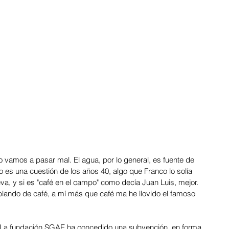
lo vamos a pasar mal. El agua, por lo general, es fuente de 
no es una cuestión de los años 40, algo que Franco lo solía 
a, y si es "café en el campo" como decía Juan Luis, mejor. 
ablando de café, a mí más que café ma he llovido el famoso 
 La fundación SGAE ha concedido una subvención, en forma 