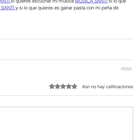
ANTI 
si quieres escuchar mi música 
MUSICA SANTI
 si lo que 
 SANTI 
y si lo que quieres es ganar pasta con mi peña de 
Obtuvo 0 de 5 estrellas.
Aún no hay calificaciones