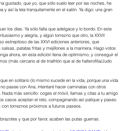
a gustado, que yo, que sólo suelo leer por las noches, he 
 y así la leía tranquilamente en el salón. Ya digo: una gran 
san los días. Ya sólo falta que adelgace y lo bordo. En este 
usiasmo y alegría, y algún torrezno que otro, la XXVII 
so estrepitoso de las XXVI ediciones anteriores, que 
salsas, patatas fritas y mejillones a la marinera. Hago votos 
nga ahora, en esta edición llena de optimismo, y conseguir el 
os (más cercano al de triathlón que al de halterofilia/Judo 
e en solitario (lo mismo sucede en la vida, porque una vida 
no pasee con Ana, intentaré hacer caminatas con otros 
Nada más sencillo: coges el móvil, llamas y citas a tu amigo 
los casos aceptan el reto, compaginando así palique y paseo. 
 con torreznos próximos a futuros paseos.
razotes y que por favor, acaben las putas guerras. 