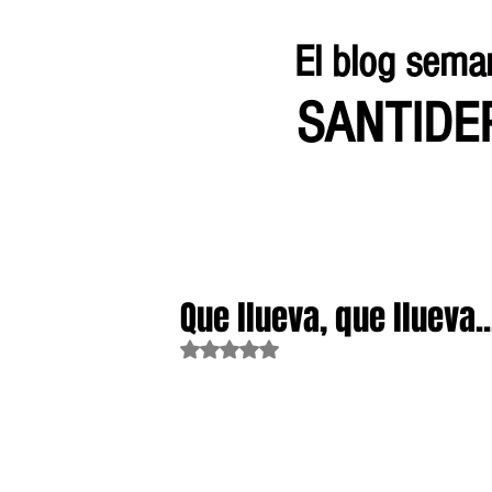
El blog sema
SANTID
Que llueva, que llueva..
Obtuvo NaN de 5 estrellas.