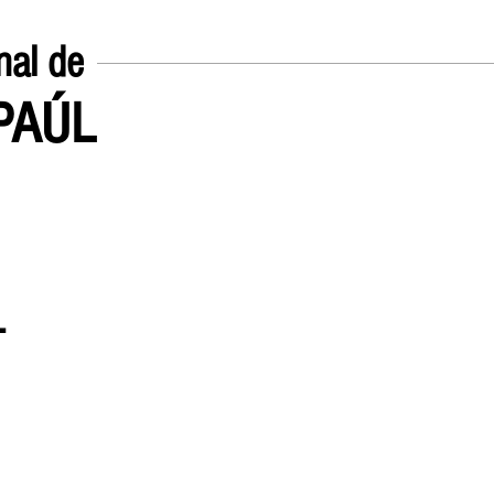
nal de
EPAÚL
Inicio
UN POCO SOBRE
.