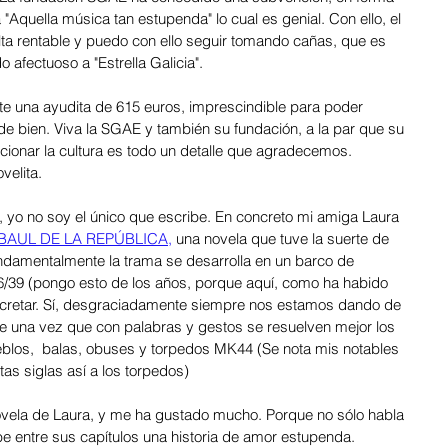
"Aquella música tan estupenda" lo cual es genial. Con ello, el 
ta rentable y puedo con ello seguir tomando cañas, que es 
afectuoso a "Estrella Galicia".
 una ayudita de 615 euros, imprescindible para poder 
de bien. Viva la SGAE y también su fundación, a la par que su 
ionar la cultura es todo un detalle que agradecemos. 
velita. 
, yo no soy el único que escribe. En concreto mi amiga Laura 
 BAUL DE LA REPÚBLICA,
 una novela que tuve la suerte de 
undamentalmente la trama se desarrolla en un barco de 
 36/39 (pongo esto de los años, porque aquí, como ha habido 
oncretar. Sí, desgraciadamente siempre nos estamos dando de 
e una vez que con palabras y gestos se resuelven mejor los 
blos,  balas, obuses y torpedos MK44 (Se nota mis notables 
as siglas así a los torpedos) 
ovela de Laura, y me ha gustado mucho. Porque no sólo habla 
ibe entre sus capítulos una historia de amor estupenda. 