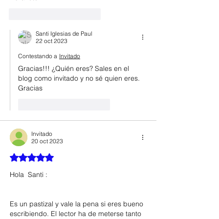
Me gusta
Reaccionar
Santi Iglesias de Paul
22 oct 2023
Contestando a
Invitado
Gracias!!! ¿Quién eres? Sales en el 
blog como invitado y no sé quien eres. 
Gracias
Me gusta
Reaccionar
Invitado
20 oct 2023
Obtuvo 5 de 5 estrellas.
Hola  Santi :   
Es un pastizal y vale la pena si eres bueno 
escribiendo. El lector ha de meterse tanto 