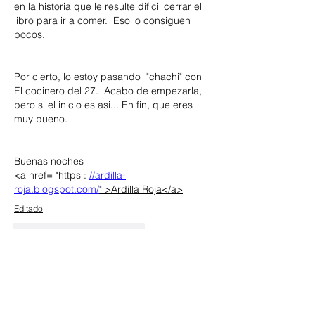
en la historia que le resulte dificil cerrar el 
libro para ir a comer.  Eso lo consiguen 
pocos. 
Por cierto, lo estoy pasando  "chachi" con 
El cocinero del 27.  Acabo de empezarla, 
pero si el inicio es asi... En fin, que eres 
muy bueno. 
Buenas noches
<a href= "https : 
//ardilla-
roja.blogspot.com/
" >Ardilla Roja</a>
Editado
Me gusta
Reaccionar
Santi Iglesias de Paul
21 oct 2023
Contestando a
Invitado
¡Qué bueno que te esté gustando Cati 