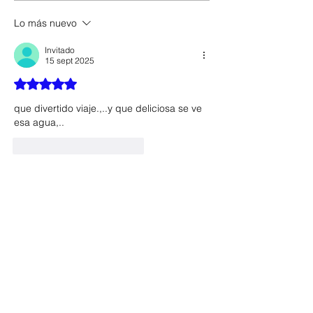
Lo más nuevo
Invitado
15 sept 2025
Obtuvo 5 de 5 estrellas.
que divertido viaje.,..y que deliciosa se ve 
esa agua,..
Me gusta
Reaccionar