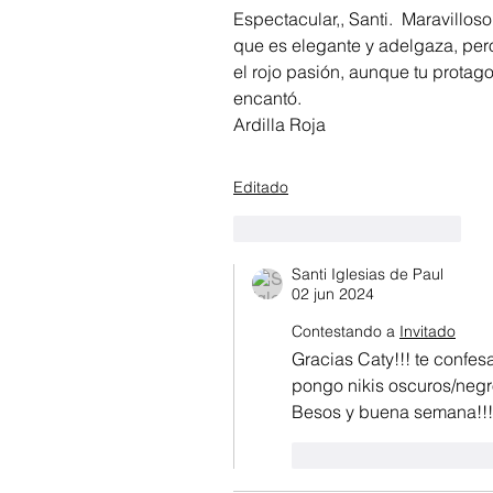
Espectacular,, Santi.  Maravillos
que es elegante y adelgaza, per
el rojo pasión, aunque tu protago
encantó. 
Ardilla Roja
Editado
Me gusta
Reaccionar
Santi Iglesias de Paul
02 jun 2024
Contestando a
Invitado
Gracias Caty!!! te confes
pongo nikis oscuros/negr
Besos y buena semana!!!
Me gusta
Reacci