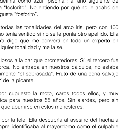
efinía como azul “piscina”; al año siguiente de 
a “fosforito”. No entiendo por qué no le acabó de 
usta “fosforito”.
 todas las tonalidades del arco iris, pero con 100 
o tenía sentido si no se le ponía otro apellido. Ella 
 Ya digo que me convertí en todo un experto en 
quier tonalidad y me la sé.
llosos a la par que prometedores. Sí, el tercero fue 
rca. No entraba en nuestros cálculos, no estaba 
amente “el sobrasada”. Fruto de una cena salvaje 
 de la picante.  
or supuesto la moto, caros todos ellos, y muy 
gica para nuestros 55 años. Sin alardes, pero sin 
 que aburrirse en estos menesteres.
or la tele. Ella descubría al asesino del hacha a 
mpre identificaba al mayordomo como el culpable 