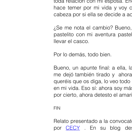
toda relación con mi esposa. En
hace temer por mi vida y voy c
cabeza por si ella se decide a ac
¿Se me nota el cambio? Bueno, 
pastelito con mi aventura paste
llevar el casco.  
Por lo demás, todo bien.
Bueno, un apunte final: a ella, 
me dejó también tirado y  ahora
queréis que os diga, lo veo todo
en mi vida. Eso sí: ahora soy má
por cierto, ahora detesto el ama
FIN 
Relato presentado a la convocato
por 
CECY
 . En su blog desh