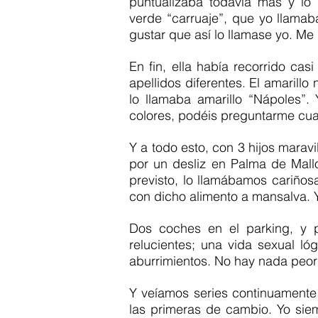
puntualizaba todavía más y lo d
verde “carruaje”, que yo llamab
gustar que así lo llamase yo. Me g
En fin, ella había recorrido casi
apellidos diferentes. El amarillo n
lo llamaba amarillo “Nápoles”.
colores, podéis preguntarme cual
Y a todo esto, con 3 hijos maravi
por un desliz en Palma de Mallo
previsto, lo llamábamos cariños
con dicho alimento a mansalva. Y
Dos coches en el parking, y p
relucientes; una vida sexual ló
aburrimientos. No hay nada peor
Y veíamos series continuamente p
las primeras de cambio. Yo sie