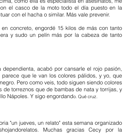
cima, como ella es especialista en asesinatos, me 
on el casco de la moto todo el día puesto en la 
tuar con el hacha o similar. Más vale prevenir.
en concreto, engordé 15 kilos de más con tanto 
lera y sudo un pelín más por la cabeza de tanto 
la dependienta, acabó por cansarle el rojo pasión, 
 parece que le van los colores pálidos, y yo, que 
 negro. Pero como veis, todo siguen siendo colores 
s de torreznos que de bambas de nata y torrijas, y 
rillo Nápoles. Y sigo engordand
o. Qué cruz.
ria "un jueves, un relato" esta semana organizado 
ojandorelatos. Muchas gracias Cecy por la 