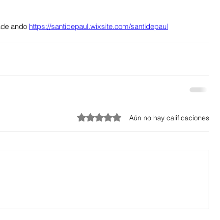
nde ando 
https://santidepaul.wixsite.com/santidepaul
Obtuvo 0 de 5 estrellas.
Aún no hay calificaciones