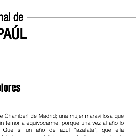
nal de
EPAÚL
Inicio
UN POCO SOBRE
olores
 de Chamberí de Madrid; una mujer maravillosa que 
sin temor a equivocarme, porque una vez al año lo 
. Que si un año de azul “azafata”, que ella 