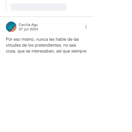
Me gusta
Reaccionar
Cecilia Agu
07 jun 2024
Por eso mismo, nunca les hable de las 
virtudes de los pretendientes, no sea 
cosa, que se interesaban, así que siempre 
eran un cero a la izquierda. jajjaja
Buen aporte, y sobre todo el humor, hay 
que festejar la amistad.
Un abrazo
Me gusta
Reaccionar
Santi Iglesias de Paul
07 jun 2024
Contestando a
Cecilia Agu
Sí, buena técnica esa de evitar hablar 
de las virtudes de los pretendientes. Y 
festejemos la amistad, que es 