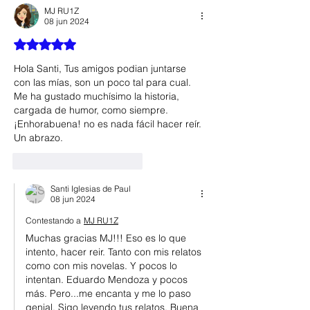
MJ RU1Z
08 jun 2024
Obtuvo 5 de 5 estrellas.
Hola Santi, Tus amigos podian juntarse 
con las mías, son un poco tal para cual. 
Me ha gustado muchísimo la historia, 
cargada de humor, como siempre. 
¡Enhorabuena! no es nada fácil hacer reír.
Un abrazo.
Me gusta
Reaccionar
Santi Iglesias de Paul
08 jun 2024
Contestando a
MJ RU1Z
Muchas gracias MJ!!! Eso es lo que 
intento, hacer reir. Tanto con mis relatos 
como con mis novelas. Y pocos lo 
intentan. Eduardo Mendoza y pocos 
más. Pero...me encanta y me lo paso 
genial. Sigo leyendo tus relatos. Buena 