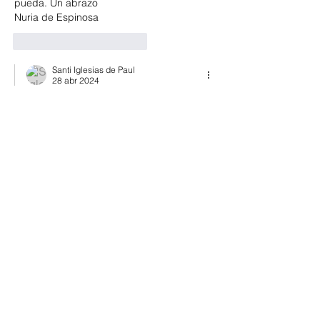
pueda. Un abrazo 
Nuria de Espinosa 
Me gusta
Reaccionar
Santi Iglesias de Paul
28 abr 2024
Contestando a
Invitado
Gracias Nuria de Espinosa!!!. Claro que 
sí...pon un torrezno en tu vida, porque 
la vida con torreznos es así como mejor. 
Y los hay exquisitos. Buena semana y 
un beso. 
Me gusta
Reaccionar